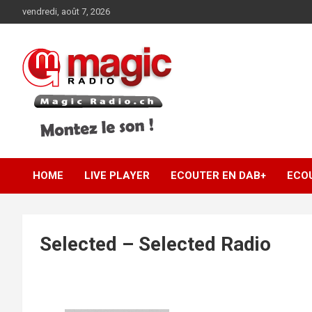
Aller
vendredi, août 7, 2026
au
contenu
Montez le son !
Magic Radio .ch |
HOME
LIVE PLAYER
ECOUTER EN DAB+
ECO
Magic Radio
Switzerland
Selected – Selected Radio