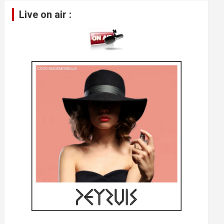
pour
Live on air :
augmenter
ou
diminuer
le
volume.