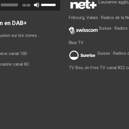
Utilisez
Lausanne agglo,
00:00
les
flèches
Fribourg, Valais : Radios de la 
haut/bas
on en DAB+
pour
Suisse : Radio
augmenter
fusion sur les zones :
ou
Blue TV
diminuer
le
Suisse : Radios d
nève canal 10D
volume.
usanne canal 8C
TV Box, en Free TV canal 822 c