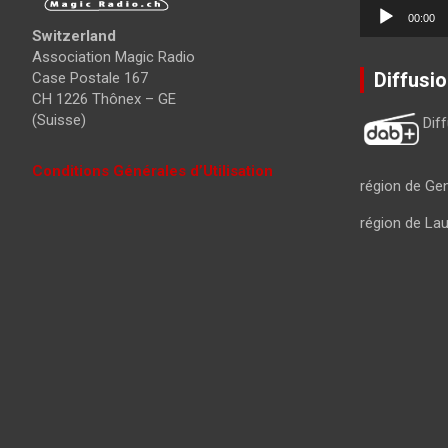
Lecteur
00:00
audio
Switzerland
Association Magic Radio
Diffusi
Case Postale 167
CH 1226 Thônex – GE
(Suisse)
Dif
Conditions Générales d’Utilisation
région de Ge
région de La