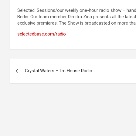
Selected. Sessions/our weekly one-hour radio show – hand
Berlin. Our team member Dimitra Zina presents all the lates
exclusive premieres. The Show is broadcasted on more than
selectedbase.com/radio
Navigation
Crystal Waters – I’m House Radio
de
l’article