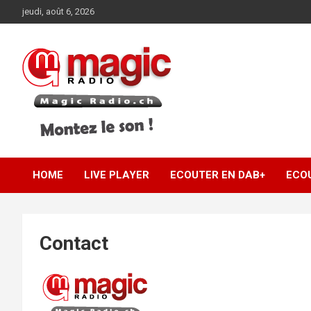
Aller
jeudi, août 6, 2026
au
contenu
Montez le son !
Magic Radio .ch |
HOME
LIVE PLAYER
ECOUTER EN DAB+
ECO
Magic Radio
Switzerland
Contact