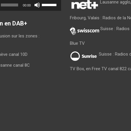
Utilisez
Lausanne agglo,
00:00
les
flèches
Fribourg, Valais : Radios de la 
haut/bas
on en DAB+
pour
Suisse : Radio
augmenter
fusion sur les zones :
ou
Blue TV
diminuer
le
Suisse : Radios d
nève canal 10D
volume.
usanne canal 8C
TV Box, en Free TV canal 822 c