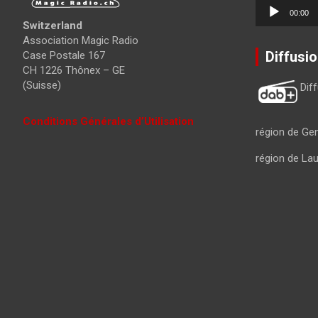
Lecteur
00:00
audio
Switzerland
Association Magic Radio
Diffusi
Case Postale 167
CH 1226 Thônex – GE
(Suisse)
Dif
Conditions Générales d’Utilisation
région de Ge
région de La