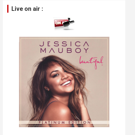
pour
Live on air :
augmenter
ou
diminuer
le
volume.