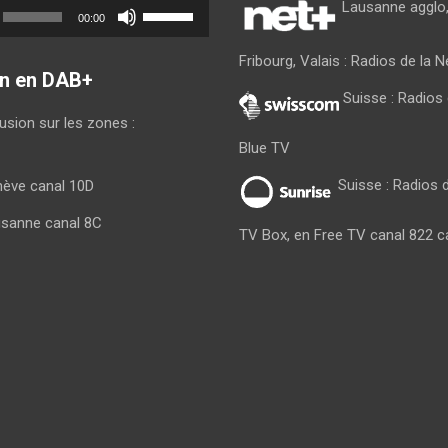
Utilisez
Lausanne agglo,
00:00
les
flèches
Fribourg, Valais : Radios de la 
haut/bas
on en DAB+
pour
Suisse : Radio
augmenter
fusion sur les zones :
ou
Blue TV
diminuer
le
Suisse : Radios d
nève canal 10D
volume.
usanne canal 8C
TV Box, en Free TV canal 822 c