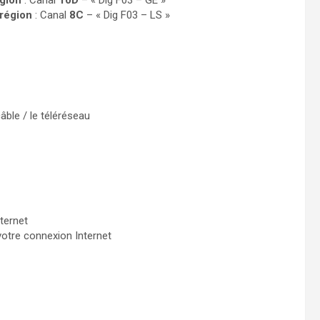
gion
: Canal
10D
– « Dig F03 – GE »
région
: Canal
8C
– « Dig F03 – LS »
âble / le téléréseau
ternet
votre connexion Internet