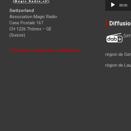
Lecteur
00:00
audio
Switzerland
Association Magic Radio
Diffusi
Case Postale 167
CH 1226 Thônex – GE
(Suisse)
Dif
Conditions Générales d’Utilisation
région de Ge
région de La