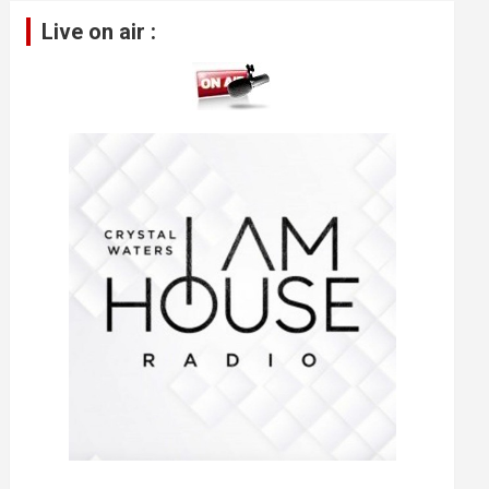
pour
Live on air :
augmenter
ou
diminuer
le
volume.