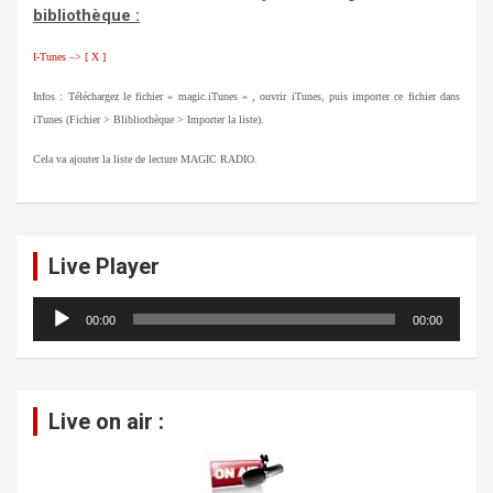
bibliothèque :
I-Tunes –> [ X
]
Infos : Téléchargez le fichier « magic.iTunes « , ouvrir iTunes, puis importer ce fichier dans
iTunes (Fichier > Blibliothèque > Importer la liste).
Cela va ajouter la liste de lecture MAGIC RADIO.
Live Player
Lecteur
00:00
00:00
audio
Live on air :