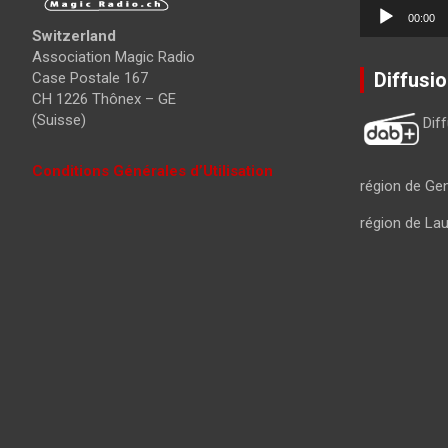
Lecteur
00:00
audio
Switzerland
Association Magic Radio
Diffusi
Case Postale 167
CH 1226 Thônex – GE
(Suisse)
Dif
Conditions Générales d’Utilisation
région de Ge
région de La