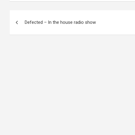
Navigation
Defected – In the house radio show
de
l’article