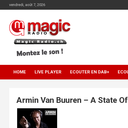
Aller
vendredi, août 7, 2026
au
contenu
Montez le son !
Magic Radio .ch |
HOME
LIVE PLAYER
ECOUTER EN DAB+
ECO
Magic Radio
Switzerland
Armin Van Buuren – A State Of