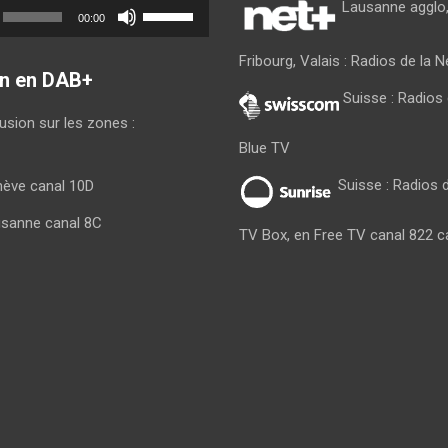
Utilisez
Lausanne agglo,
00:00
les
flèches
Fribourg, Valais : Radios de la 
haut/bas
on en DAB+
pour
Suisse : Radio
augmenter
fusion sur les zones :
ou
Blue TV
diminuer
le
Suisse : Radios d
nève canal 10D
volume.
usanne canal 8C
TV Box, en Free TV canal 822 c