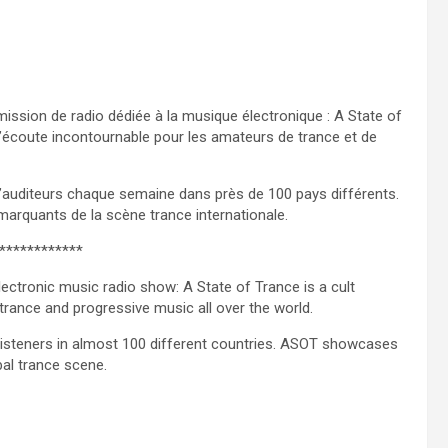
ission de radio dédiée à la musique électronique : A State of
 d’écoute incontournable pour les amateurs de trance et de
 d’auditeurs chaque semaine dans près de 100 pays différents.
marquants de la scène trance internationale.
************
ectronic music radio show: A State of Trance is a cult
f trance and progressive music all over the world.
y listeners in almost 100 different countries. ASOT showcases
al trance scene.